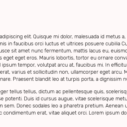
dipiscing elit. Quisque mi dolor, malesuada id metus a, 
s in faucibus orci luctus et ultrices posuere cubilia Cu
ce sit amet nunc fermentum, mattis lacus eu, euismod 
bus eget eget eros. Mauris lobortis, tortor eu ornare conva
 ipsum tempor, volutpat arcu at, faucibus mi. In efficit
erat, varius et sollicitudin non, ullamcorper eget arcu. 
rnare. Praesent blandit leo at turpis porta, a dignissim
eger tellus tellus, dictum ac pellentesque quis, sceleris
potenti. Duis id cursus augue, vitae scelerisque metus
m sem. Donec sodales leo a pharetra pretium. Aenean ul
ac condimentum erat, vitae aliquet orci. Lorem ipsum dolo